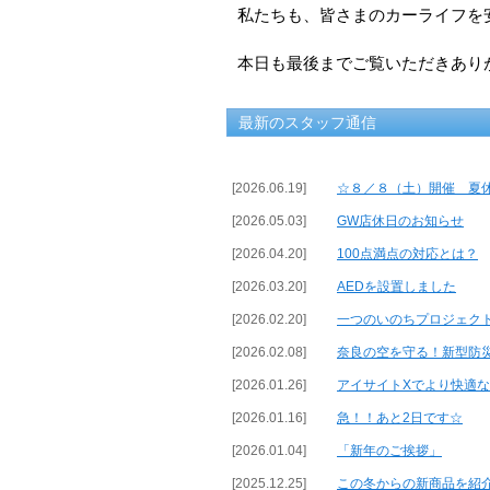
私たちも、皆さまのカーライフを
本日も最後までご覧いただきあり
最新のスタッフ通信
[2026.06.19]
☆８／８（土）開催 夏
[2026.05.03]
GW店休日のお知らせ
[2026.04.20]
100点満点の対応とは？
[2026.03.20]
AEDを設置しました
[2026.02.20]
一つのいのちプロジェク
[2026.02.08]
奈良の空を守る！新型防
[2026.01.26]
アイサイトXでより快適
[2026.01.16]
急！！あと2日です☆
[2026.01.04]
「新年のご挨拶」
[2025.12.25]
この冬からの新商品を紹