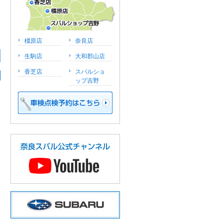
橿原店
奈良店
生駒店
大和郡山店
香芝店
スバルショ
ップ吉野