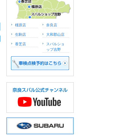
橿原店
奈良店
生駒店
大和郡山店
香芝店
スバルショ
ップ吉野