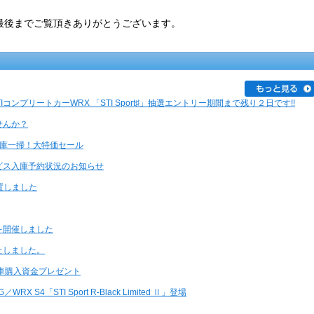
最後までご覧頂きありがとうございます。
IコンプリートカーWRX 「STI Sport♯」抽選エントリー期間まで残り２日です!!
せんか？
在庫一掃！大特価セール
ビス入庫予約状況のお知らせ
置しました
を開催しました
たしました。
新車購入資金プレゼント
X S4「STI Sport R-Black Limited Ⅱ」登場