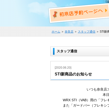
ホーム
＞
奈良店
＞
スタッフ通信
＞ STI
スタッフ通信
[2020.06.20]
STI新商品のお知らせ
いつも奈良店
本日
WRX
STI
（
VAB
）用の「フレ
また「ガードバー（フレキシ