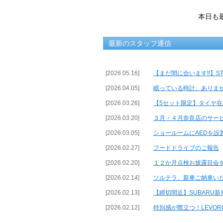
本日も
最新のスタッフ通信
[2026.05.16]
【まだ間に合います!!】ST
[2026.04.05]
眠っている時計、ありま
[2026.03.26]
【5セット限定】タイヤ
[2026.03.20]
３月・４月奈良店のサー
[2026.03.05]
ショールームにAEDを設
[2026.02.27]
フードドライブのご報告
[2026.02.20]
１２か月点検お披露目会
[2026.02.14]
ソルテラ、新車ご納車い
[2026.02.13]
【締切間近】SUBARU
[2026.02.12]
特別感が際立つ！LEVORG／WR