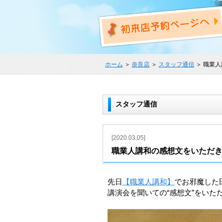
ホーム
＞
奈良店
＞
スタッフ通信
＞ 職業
スタッフ通信
[2020.03.05]
職業人講和の感想文をいただ
先日
【職業人講和】
でお邪魔した
講演会を聞いての“感想文”をいた