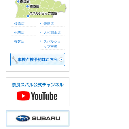
橿原店
奈良店
生駒店
大和郡山店
香芝店
スバルショ
ップ吉野