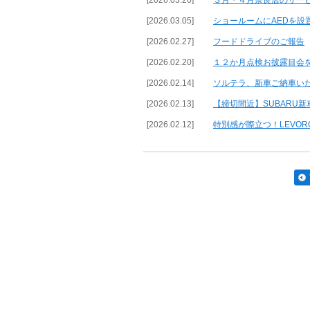
[2026.03.20]
３月・４月奈良店のサー
[2026.03.05]
ショールームにAEDを設
[2026.02.27]
フードドライブのご報告
[2026.02.20]
１２か月点検お披露目会
[2026.02.14]
ソルテラ、新車ご納車い
[2026.02.13]
【締切間近】SUBARU
[2026.02.12]
特別感が際立つ！LEVORG／WR