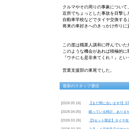
クルマやその周りの事象について
近所でちょっとした事故を目撃し
自動車学校などでタイヤ交換する
将来の車好きへのきっかけ作りに
この度は職業人講和に呼んでいた
このような機会があれば積極的に
『ウチにも是非来てくれ！』とい
営業支援部の東尾でした。
最新のスタッフ通信
[2026.05.16]
【まだ間に合います!!】ST
[2026.04.05]
眠っている時計、ありま
[2026.03.26]
【5セット限定】タイヤ